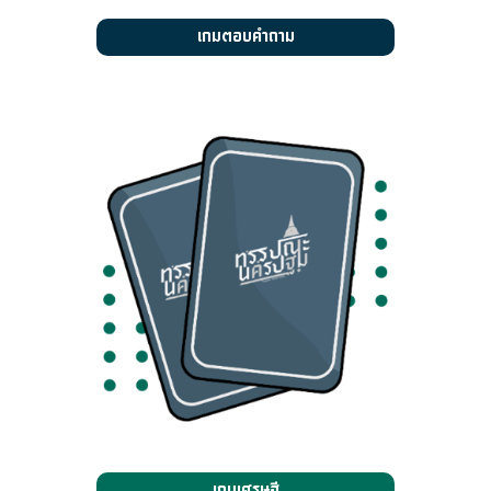
เกมตอบคำถาม
เกมเศรษฐี